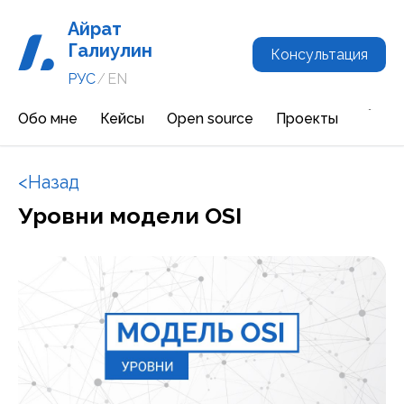
Айрат
Галиулин
Консультация
РУС
/
EN
Обо мне
Кейсы
Open source
Проекты
Мо
<Назад
Уровни модели OSI